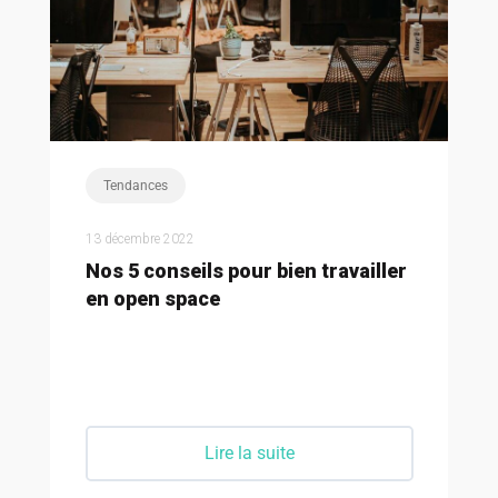
Tendances
24 novembre 2022
ur bien travailler
Bien choisir sa décoratio
responsable !
a suite
Lire la suite