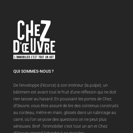
QUI SOMMES-NOUS ?
De l'enveloppe (l'écorce) à son intérieur (la pulpe), un
bâtiment est avant tout le fruit d'une réflexion qui ne doit
rien laisser au hasard. En poussant les portes de Chez
d'Oeuvre, vous êtes assuré de lire des contenus construits
au cordeau, mètre en main, glissés dans un rubricage au
carré, où l'on se pose des questions on ne peut plus
sérieuses. Bref : l'immobilier c'est tout un art et Chez
d'Oeuvre entend l'aborder à sa manière.